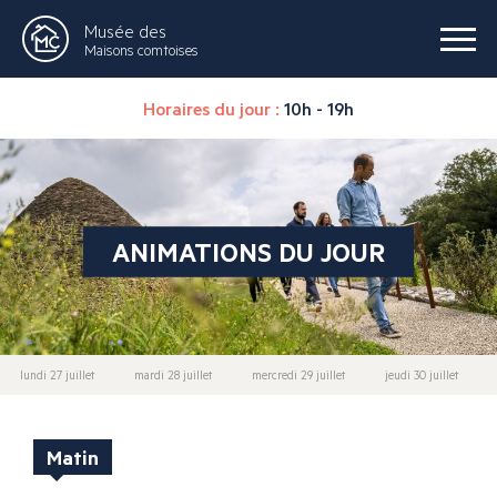
Musée des
Maisons comtoises
Horaires du jour :
10h - 19h
ANIMATIONS DU JOUR
lundi 27 juillet
mardi 28 juillet
mercredi 29 juillet
jeudi 30 juillet
Matin