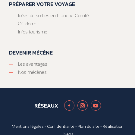
PRÉPARER VOTRE VOYAGE
Idées de sorties en Franche-Comté
Où dormir
Infos tourisme
DEVENIR MÉCÈNE
Les avantages
Nos mécènes
RÉSEAUX
Mentions légales
-
Confidentialité
-
Plan du site
- Réalisation
ikuzo