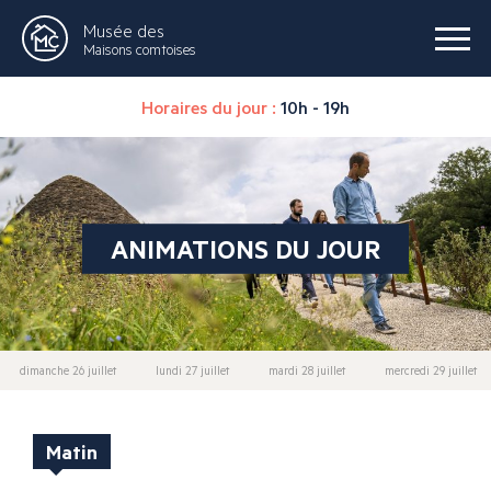
Musée des
Maisons comtoises
Horaires du jour :
10h - 19h
ANIMATIONS DU JOUR
dimanche 26 juillet
lundi 27 juillet
mardi 28 juillet
mercredi 29 juillet
Matin