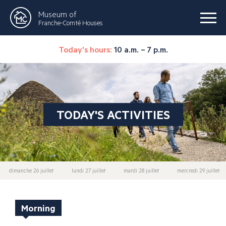
Museum of
Franche-Comté Houses
Today's hours:
10 a.m. – 7 p.m.
TODAY'S ACTIVITIES
dimanche 26 juillet
lundi 27 juillet
mardi 28 juillet
mercredi 29 juillet
Morning