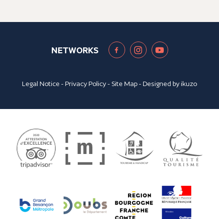
NETWORKS
Legal Notice
-
Privacy Policy
-
Site Map
- Designed by
ikuzo