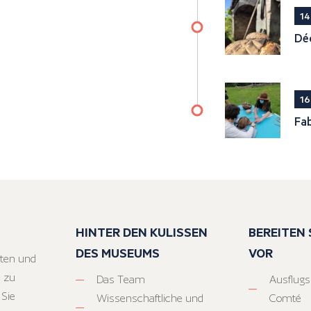
14
Déc
16
Fab
HINTER DEN KULISSEN
BEREITEN S
DES MUSEUMS
VOR
ten und
 zu
Das Team
Ausflugs
 Sie
Wissenschaftliche und
Comté