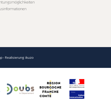
htungsmöglichkeiten
usinformationen
ap
- Realisierung:
ikuzo