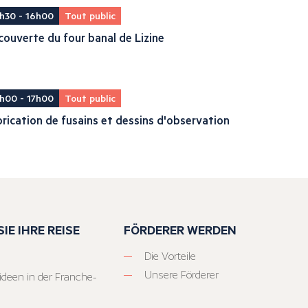
h30 - 16h00
Tout public
ouverte du four banal de Lizine
h00 - 17h00
Tout public
rication de fusains et dessins d'observation
IE IHRE REISE
FÖRDERER WERDEN
Die Vorteile
Unsere Förderer
ideen in der Franche-