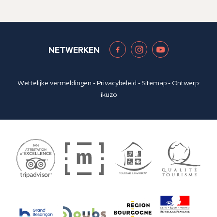
NETWERKEN
Wettelijke vermeldingen
-
Privacybeleid
-
Sitemap
- Ontwerp:
ikuzo