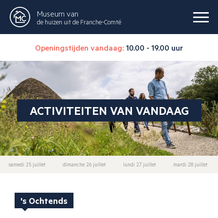
Museum van
de huizen uit de Franche-Comté
Openingstijden vandaag:
10.00 - 19.00 uur
ACTIVITEITEN VAN VANDAAG
samedi 25 juillet
dimanche 26 juillet
lundi 27 juillet
mardi 28 juillet
's Ochtends