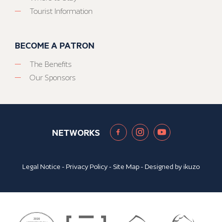
Tourist Information
BECOME A PATRON
The Benefits
Our Sponsors
NETWORKS
Legal Notice
-
Privacy Policy
-
Site Map
- Designed by
ikuzo