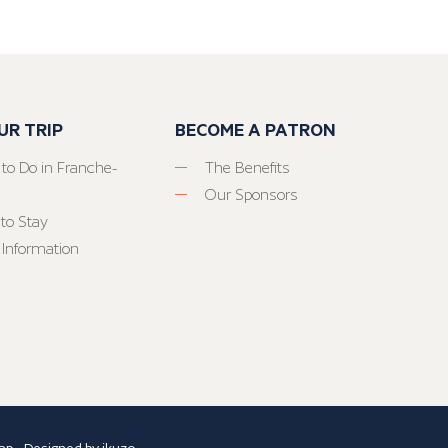
UR TRIP
BECOME A PATRON
 to Do in Franche-
The Benefits
Our Sponsors
to Stay
 Information
ap
- Designed by
ikuzo