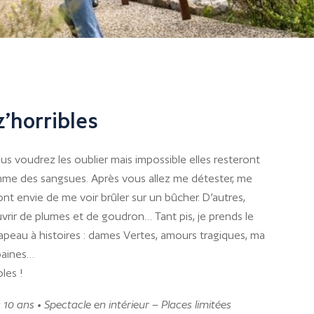
z’horribles
ous voudrez les oublier mais impossible elles resteront
mme des sangsues. Après vous allez me détester, me
ront envie de me voir brûler sur un bûcher. D’autres,
rir de plumes et de goudron… Tant pis, je prends le
hapeau à histoires : dames Vertes, amours tragiques, ma
baines…
les !
s 10 ans • Spectacle en intérieur – Places limitées