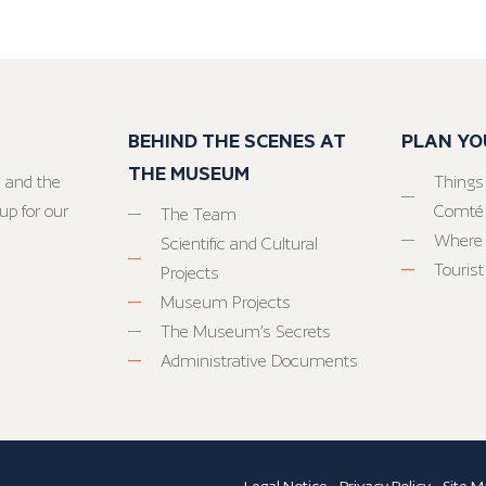
BEHIND THE SCENES AT
PLAN YO
THE MUSEUM
 and the
Things
up for our
Comté
The Team
Where 
Scientific and Cultural
Tourist
Projects
Museum Projects
The Museum’s Secrets
Administrative Documents
Legal Notice
-
Privacy Policy
-
Site M