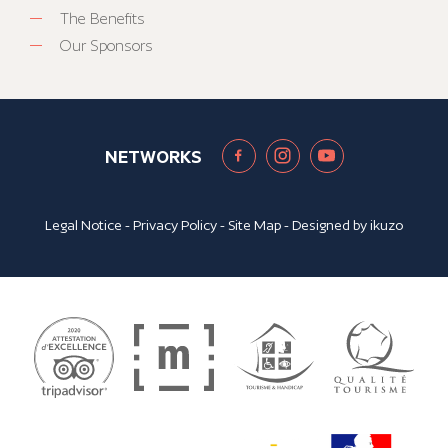
The Benefits
Our Sponsors
NETWORKS
Legal Notice
-
Privacy Policy
-
Site Map
- Designed by
ikuzo