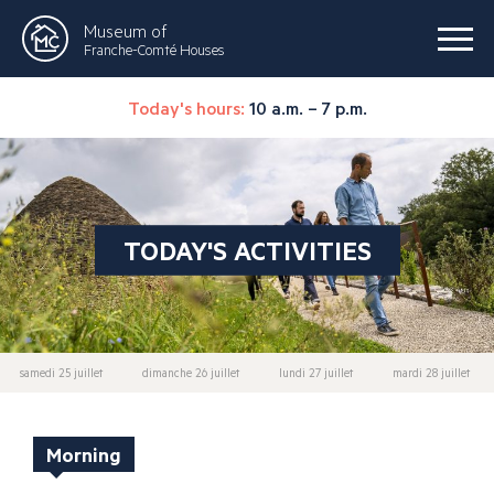
Museum of
Franche-Comté Houses
Today's hours:
10 a.m. – 7 p.m.
TODAY'S ACTIVITIES
samedi 25 juillet
dimanche 26 juillet
lundi 27 juillet
mardi 28 juillet
Morning