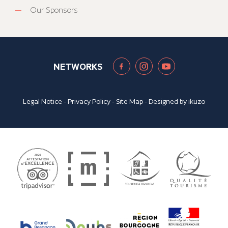
Our Sponsors
NETWORKS
Legal Notice
-
Privacy Policy
-
Site Map
- Designed by
ikuzo