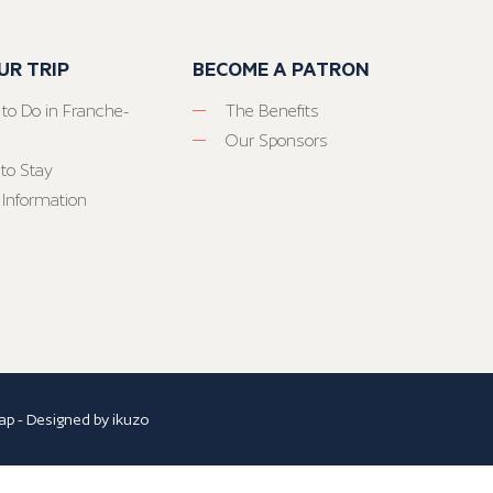
UR TRIP
BECOME A PATRON
 to Do in Franche-
The Benefits
Our Sponsors
to Stay
 Information
ap
- Designed by
ikuzo