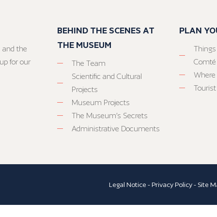
BEHIND THE SCENES AT
PLAN YO
THE MUSEUM
 and the
Things
up for our
Comté
The Team
Where 
Scientific and Cultural
Tourist
Projects
Museum Projects
The Museum’s Secrets
Administrative Documents
Legal Notice
-
Privacy Policy
-
Site M