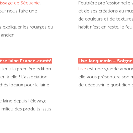
issage de Séquanie
,
Feutrière professionnelle
our nous faire une
et de ses créations au mus
de couleurs et de texture
s expliquer les rouages du
habit n’est en reste, le feu
 ancien.
ière laine France-comté
Lise Jacquemin – Soigne
utenu la première édition
Lise
est une grande amour
n à elle ! L’association
elle vous présentera son m
hés locaux pour la laine
de découvrir le quotidien 
e laine depuis l’élevage
u milieu des produits issus