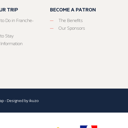
UR TRIP
BECOME A PATRON
 to Do in Franche-
The Benefits
Our Sponsors
to Stay
 Information
ap
- Designed by
ikuzo