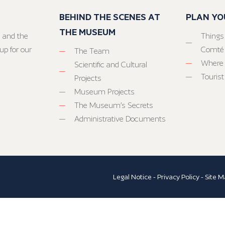
BEHIND THE SCENES AT
PLAN YO
THE MUSEUM
 and the
Things
up for our
Comté
The Team
Where 
Scientific and Cultural
Tourist
Projects
Museum Projects
The Museum’s Secrets
Administrative Documents
Legal Notice
-
Privacy Policy
-
Site M