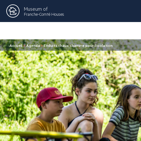
Museum of
Franche-Comté Houses
Accueil
>
Agenda
>
Enduits chaux chanvre pour l’isolation