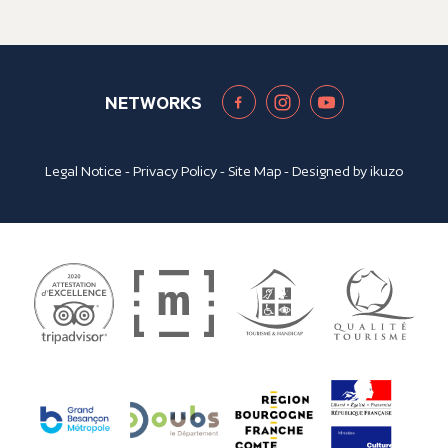
NETWORKS
Legal Notice
-
Privacy Policy
-
Site Map
- Designed by
ikuzo