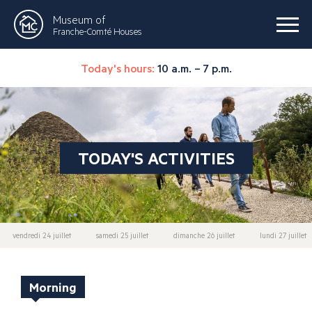
Museum of
Franche-Comté Houses
Today's hours:
10 a.m. – 7 p.m.
TODAY'S ACTIVITIES
vendredi 24 juillet
samedi 25 juillet
dimanche 26 juillet
lundi 27 juillet
Morning