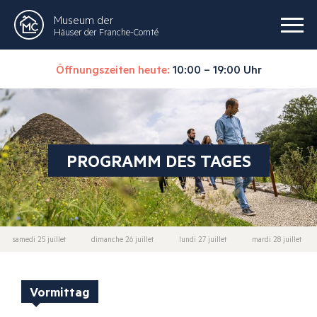
Museum der
Häuser der Franche-Comté
Öffnungszeiten heute:
10:00 – 19:00 Uhr
PROGRAMM DES TAGES
samedi 25 juillet
dimanche 26 juillet
lundi 27 juillet
mardi 28 juillet
Vormittag