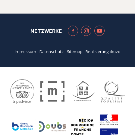
NETZWERKE
Impressum
-
Datenschutz
-
Sitemap
- Realisierung:
ikuzo