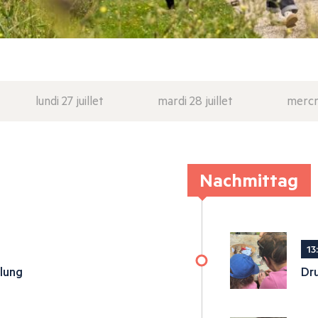
lundi 27 juillet
mardi 28 juillet
mercre
Nachmittag
13
llung
Dru