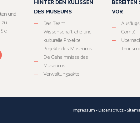
HINTER DEN KULISSEN
BEREITEN S
DES MUSEUMS
VOR
ten und
 zu
Das Team
Ausflugs
 Sie
Wissenschaftliche und
Comté
kulturelle Projekte
Übernac
Projekte des Museums
Tourism
Die Geheimnisse des
Museums
Verwaltungsakte
Impressum
-
Datenschutz
-
Sitem