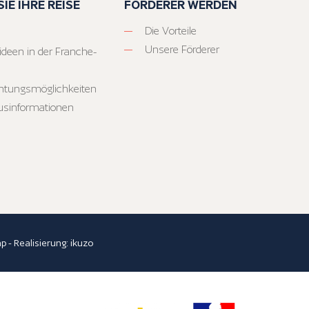
IE IHRE REISE
FÖRDERER WERDEN
Die Vorteile
Unsere Förderer
ideen in der Franche-
htungsmöglichkeiten
usinformationen
ap
- Realisierung:
ikuzo