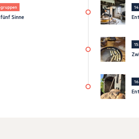
rsgruppen
14
fünf Sinne
Ent
15
Zwi
16
En