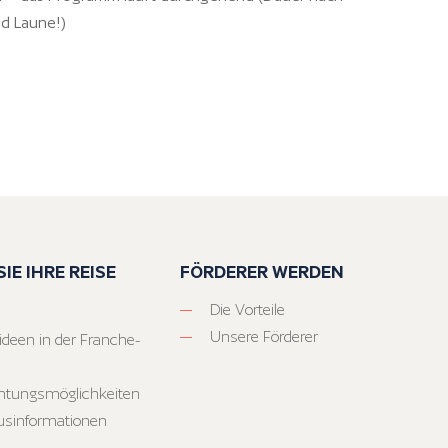
nd Laune!)
IE IHRE REISE
FÖRDERER WERDEN
Die Vorteile
Unsere Förderer
ideen in der Franche-
htungsmöglichkeiten
usinformationen