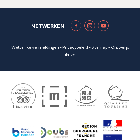
NETWERKEN
Wettelijke vermeldingen
-
Privacybeleid
-
Sitemap
- Ontwerp:
ikuzo