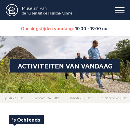
Museum van
de huizen uit de Franche-Comté
Openingstijden vandaag:
10.00 - 19.00 uur
ACTIVITEITEN VAN VANDAAG
jeudi 23 juillet
vendredi 24 juillet
samedi 25 juillet
dimanche 26 juillet
's Ochtends