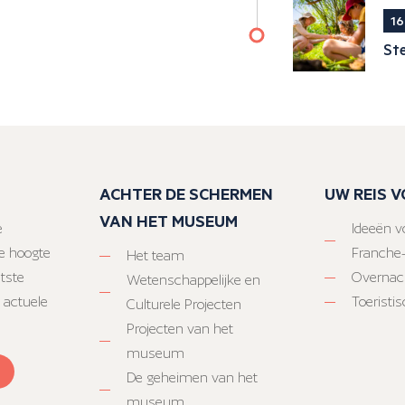
16
Ste
ACHTER DE SCHERMEN
UW REIS 
VAN HET MUSEUM
e
Ideeën vo
e hoogte
Franche
Het team
atste
Overnac
Wetenschappelijke en
 actuele
Toeristi
Culturele Projecten
Projecten van het
museum
De geheimen van het
museum