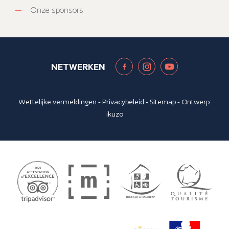
Onze sponsors
NETWERKEN
Wettelijke vermeldingen
-
Privacybeleid
-
Sitemap
- Ontwerp:
ikuzo