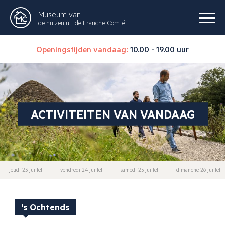
Museum van
de huizen uit de Franche-Comté
Openingstijden vandaag:
10.00 - 19.00 uur
ACTIVITEITEN VAN VANDAAG
jeudi 23 juillet
vendredi 24 juillet
samedi 25 juillet
dimanche 26 juillet
's Ochtends