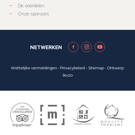
De voordelen
Onze sponsors
NETWERKEN
Wettelijke vermeldingen
-
Privacybeleid
-
Sitemap
- Ontwerp:
ikuzo