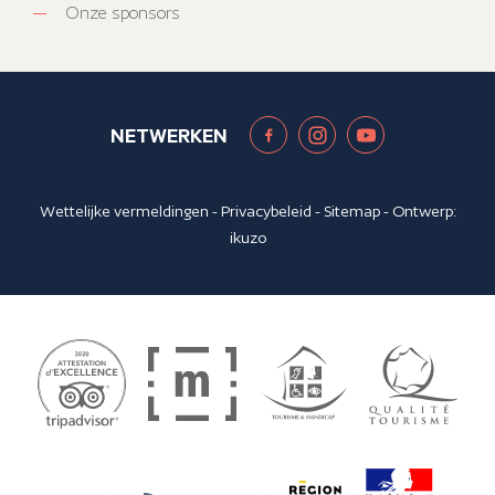
Onze sponsors
NETWERKEN
Wettelijke vermeldingen
-
Privacybeleid
-
Sitemap
- Ontwerp:
ikuzo