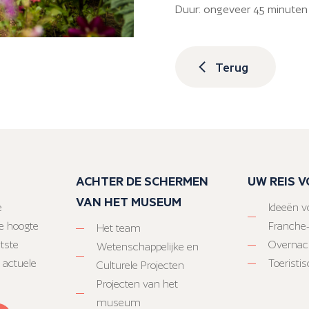
Duur: ongeveer 45 minuten –
Terug
ACHTER DE SCHERMEN
UW REIS 
VAN HET MUSEUM
e
Ideeën vo
e hoogte
Franche
Het team
atste
Overnac
Wetenschappelijke en
 actuele
Toeristi
Culturele Projecten
Projecten van het
museum