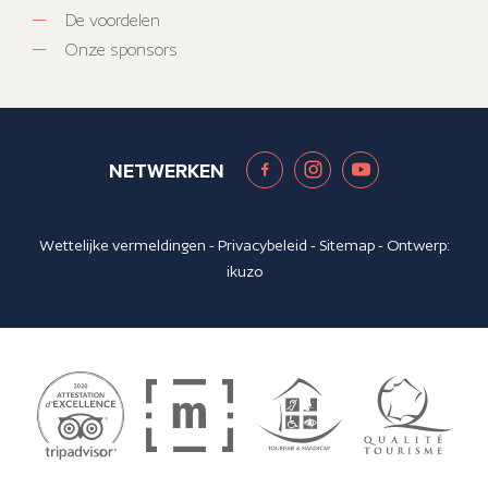
De voordelen
Onze sponsors
NETWERKEN
Wettelijke vermeldingen
-
Privacybeleid
-
Sitemap
- Ontwerp:
ikuzo