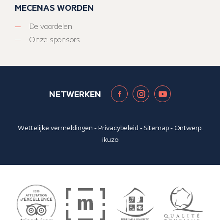
MECENAS WORDEN
De voordelen
Onze sponsors
NETWERKEN
Wettelijke vermeldingen
-
Privacybeleid
-
Sitemap
- Ontwerp:
ikuzo