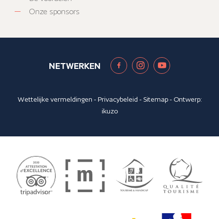
Onze sponsors
NETWERKEN
Wettelijke vermeldingen
-
Privacybeleid
-
Sitemap
- Ontwerp:
ikuzo