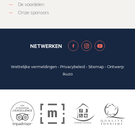
De voordelen
Onze sponsors
NETWERKEN
Wettelijke vermeldingen
-
Privacybeleid
-
Sitemap
- Ontwerp:
ikuzo