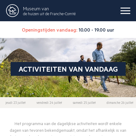
Museum van
de huizen uit de Franche-Comté
Openingstijden vandaag:
10.00 - 19.00 uur
ACTIVITEITEN VAN VANDAAG
jeudi 23 juillet
vendredi 24 juillet
samedi 25 juillet
dimanche 26 juillet
Het programma van de dagelijkse activiteiten wordt enkele
dagen van tevoren bekendgemaakt, omdat het afhankelijk is van