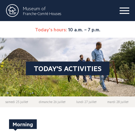
Museum of
Franche-Comté Houses
Today's hours:
10 a.m. – 7 p.m.
TODAY'S ACTIVITIES
samedi 25 juillet
dimanche 26 juillet
lundi 27 juillet
mardi 28 juillet
Morning