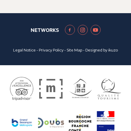
NETWORKS
Legal Notice
-
Privacy Policy
-
Site Map
- Designed by
ikuzo