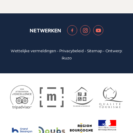
NETWERKEN
Wettelijke vermeldingen
-
Privacybeleid
-
Sitemap
- Ontwerp:
ikuzo