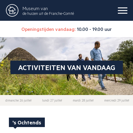
Museum van
de huizen uit de Franche-Comté
Openingstijden vandaag:
10.00 - 19.00 uur
ACTIVITEITEN VAN VANDAAG
dimanche 26 juillet
lundi 27 juillet
mardi 28 juillet
mercredi 29 juillet
's Ochtends