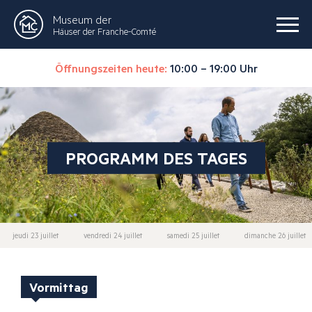
Museum der
Häuser der Franche-Comté
Öffnungszeiten heute:
10:00 – 19:00 Uhr
PROGRAMM DES TAGES
jeudi 23 juillet
vendredi 24 juillet
samedi 25 juillet
dimanche 26 juillet
Vormittag