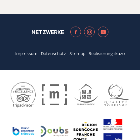
NETZWERKE
Impressum
-
Datenschutz
-
Sitemap
- Realisierung:
ikuzo