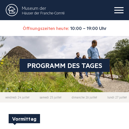
Museum der
Häuser der Franche-Comté
Öffnungszeiten heute:
10:00 – 19:00 Uhr
PROGRAMM DES TAGES
vendredi 24 juillet
samedi 25 juillet
dimanche 26 juillet
lundi 27 juillet
Vormittag