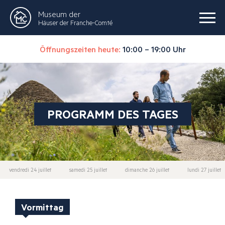
Museum der
Häuser der Franche-Comté
Öffnungszeiten heute:
10:00 – 19:00 Uhr
PROGRAMM DES TAGES
vendredi 24 juillet
samedi 25 juillet
dimanche 26 juillet
lundi 27 juillet
Vormittag