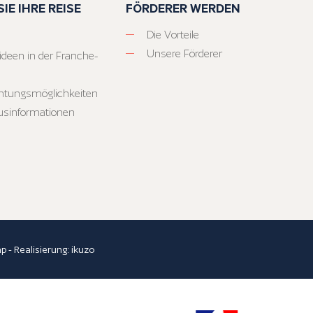
IE IHRE REISE
FÖRDERER WERDEN
Die Vorteile
Unsere Förderer
ideen in der Franche-
htungsmöglichkeiten
usinformationen
ap
- Realisierung:
ikuzo