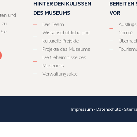
HINTER DEN KULISSEN
BEREITEN S
DES MUSEUMS
VOR
ten und
 zu
Das Team
Ausflugs
 Sie
Wissenschaftliche und
Comté
kulturelle Projekte
Übernac
Projekte des Museums
Tourism
Die Geheimnisse des
Museums
Verwaltungsakte
Impressum
-
Datenschutz
-
Sitem