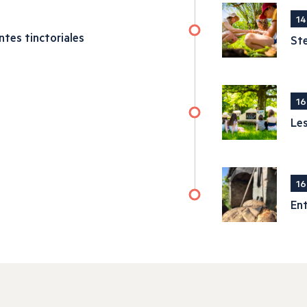
14
ntes tinctoriales
Ste
16
Les
16
En