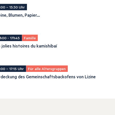
:00 – 15:30 Uhr
ine, Blumen, Papier...
h00 - 17h45
Famille
 jolies histoires du kamishibaï
:00 – 17:15 Uhr
Für alle Altersgruppen
tdeckung des Gemeinschaftsbackofens von Lizine