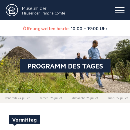
Museum der
Häuser der Franche-Comté
Öffnungszeiten heute:
10:00 – 19:00 Uhr
PROGRAMM DES TAGES
vendredi 24 juillet
samedi 25 juillet
dimanche 26 juillet
lundi 27 juillet
Vormittag