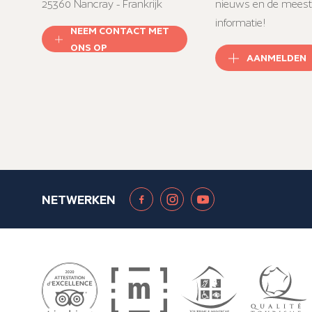
25360 Nancray - Frankrijk
nieuws en de meest
informatie!
NEEM CONTACT MET
ONS OP
AANMELDEN
NETWERKEN