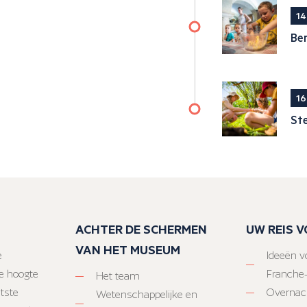
14
Ber
16
Ste
ACHTER DE SCHERMEN
UW REIS 
VAN HET MUSEUM
e
Ideeën vo
e hoogte
Franche
Het team
atste
Overnac
Wetenschappelijke en