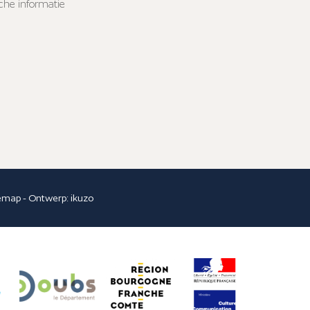
sche informatie
temap
- Ontwerp:
ikuzo