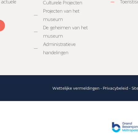
 actuele
Toeristi
Culturele Projecten
Projecten van het
museum
De geheimen van het
museum
Administratieve
handelingen
Wettelijke vermeldingen
-
Privacybeleid
-
Si