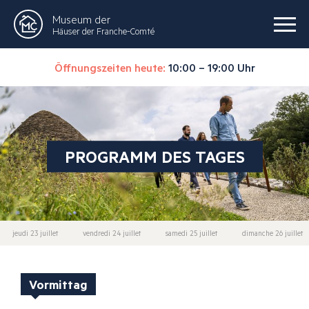
Museum der
Häuser der Franche-Comté
Öffnungszeiten heute:
10:00 – 19:00 Uhr
PROGRAMM DES TAGES
jeudi 23 juillet
vendredi 24 juillet
samedi 25 juillet
dimanche 26 juillet
Vormittag