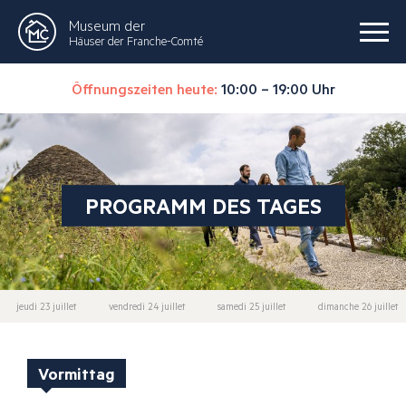
Museum der
Häuser der Franche-Comté
Öffnungszeiten heute:
10:00 – 19:00 Uhr
PROGRAMM DES TAGES
jeudi 23 juillet
vendredi 24 juillet
samedi 25 juillet
dimanche 26 juillet
Vormittag