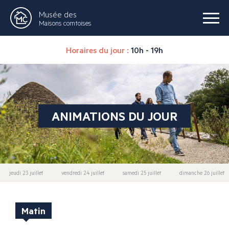
Musée des
Maisons comtoises
Horaires du jour :
10h - 19h
ANIMATIONS DU JOUR
jeudi 23 juillet
vendredi 24 juillet
samedi 25 juillet
dimanche 26 juillet
Matin