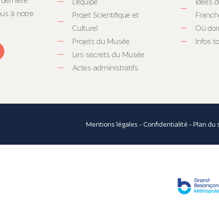
 dernière
L’équipe
Idées d
ous à notre
Projet Scientifique et
Franc
Culturel
Où dor
Projets du Musée
Infos 
Les secrets du Musée
Actes administratifs
Mentions légales
-
Confidentialité
-
Plan du 