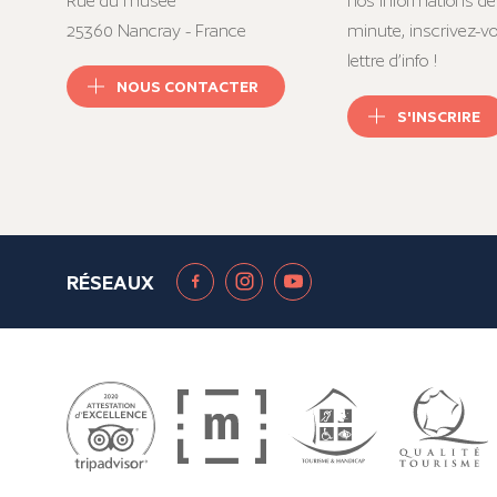
Rue du musée
nos informations de
25360 Nancray - France
minute, inscrivez-v
lettre d’info !
NOUS CONTACTER
S'INSCRIRE
RÉSEAUX