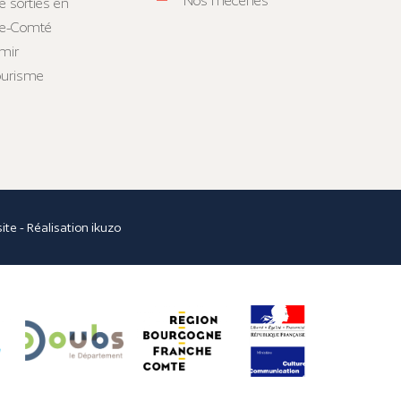
Nos mécènes
e sorties en
he-Comté
mir
tourisme
site
- Réalisation
ikuzo