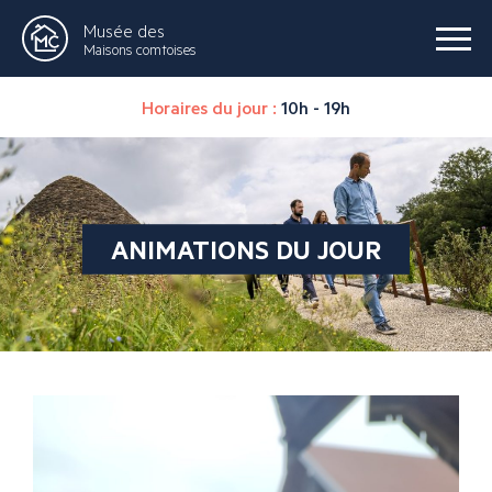
Musée des
Maisons comtoises
Horaires du jour :
10h - 19h
ANIMATIONS DU JOUR