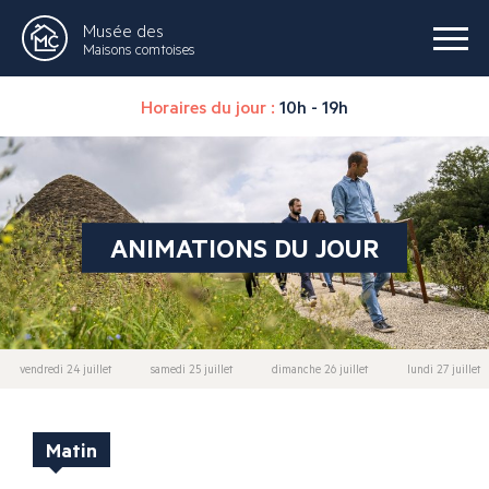
Musée des
Maisons comtoises
Horaires du jour :
10h - 19h
ANIMATIONS DU JOUR
vendredi 24 juillet
samedi 25 juillet
dimanche 26 juillet
lundi 27 juillet
Matin