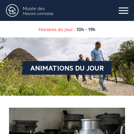
Musée des
Maisons comtoises
Horaires du jour :
10h - 19h
ANIMATIONS DU JOUR