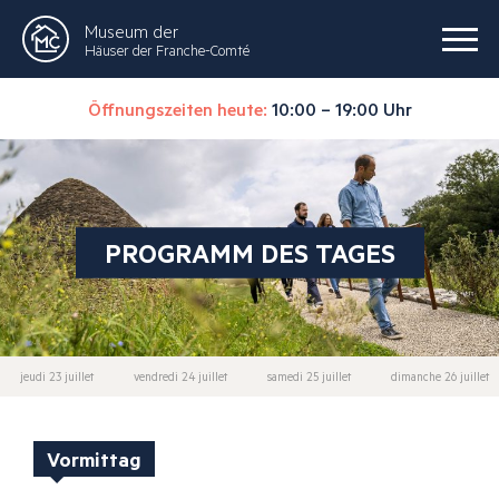
Museum der
Häuser der Franche-Comté
Öffnungszeiten heute:
10:00 – 19:00 Uhr
PROGRAMM DES TAGES
jeudi 23 juillet
vendredi 24 juillet
samedi 25 juillet
dimanche 26 juillet
Vormittag