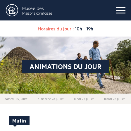
Musée des
Maisons comtoises
Horaires du jour :
10h - 19h
ANIMATIONS DU JOUR
samedi 25 juillet
dimanche 26 juillet
lundi 27 juillet
mardi 28 juillet
Matin