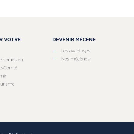
R VOTRE
DEVENIR MÉCÈNE
Les avantages
Nos mécènes
e sorties en
he-Comté
mir
tourisme