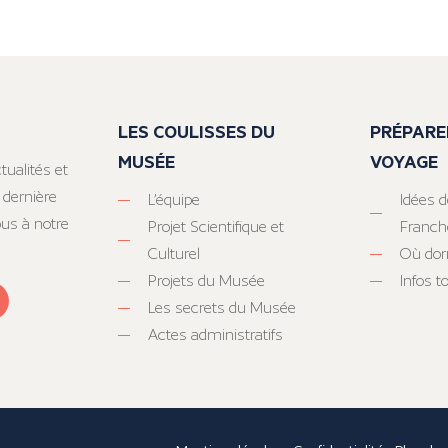
LES COULISSES DU
PRÉPARE
MUSÉE
VOYAGE
tualités et
 dernière
L’équipe
Idées d
ous à notre
Projet Scientifique et
Franc
Culturel
Où dor
Projets du Musée
Infos 
Les secrets du Musée
Actes administratifs