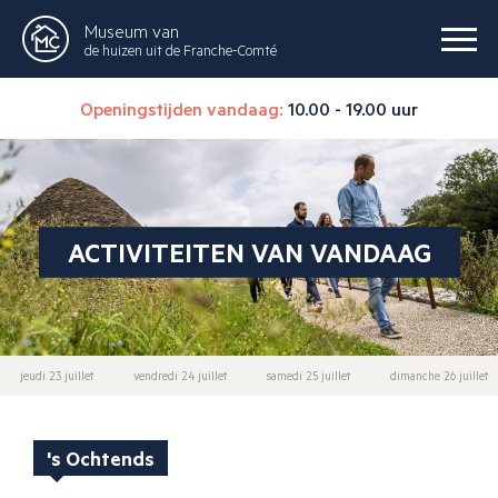
Museum van
de huizen uit de Franche-Comté
Openingstijden vandaag:
10.00 - 19.00 uur
ACTIVITEITEN VAN VANDAAG
jeudi 23 juillet
vendredi 24 juillet
samedi 25 juillet
dimanche 26 juillet
's Ochtends