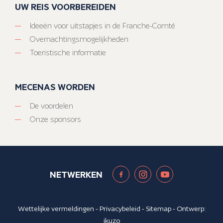
UW REIS VOORBEREIDEN
Ideeën voor uitstapjes in de Franche-Comté
Overnachtingsmogelijkheden
Toeristische informatie
MECENAS WORDEN
De voordelen
Onze sponsors
NETWERKEN
Wettelijke vermeldingen
-
Privacybeleid
-
Sitemap
- Ontwerp:
ikuzo