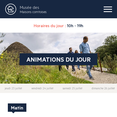
Musée des
Maisons comtoises
Horaires du jour :
10h - 19h
ANIMATIONS DU JOUR
jeudi 23 juillet
vendredi 24 juillet
samedi 25 juillet
dimanche 26 juillet
Matin