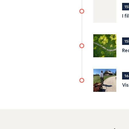
15
I f
15
Rec
16
Vis