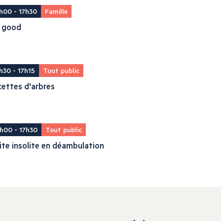
h00 - 17h30
Famille
il good
h30 - 17h15
Tout public
ettes d'arbres
h00 - 17h30
Tout public
ite insolite en déambulation