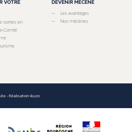
R VOTRE
DEVENIR MÉCÈNE
Les avantages
Nos mécènes
e sorties en
he-Comté
mir
tourisme
site
- Réalisation
ikuzo