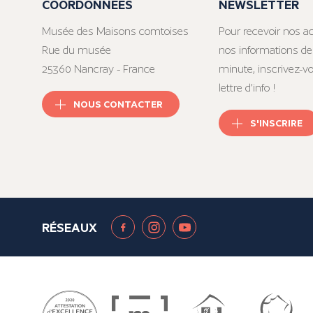
COORDONNÉES
NEWSLETTER
Musée des Maisons comtoises
Pour recevoir nos ac
Rue du musée
nos informations de
25360 Nancray - France
minute, inscrivez-v
lettre d’info !
NOUS CONTACTER
S'INSCRIRE
RÉSEAUX