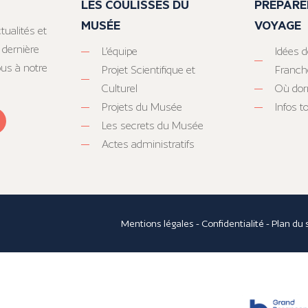
LES COULISSES DU
PRÉPARE
MUSÉE
VOYAGE
tualités et
 dernière
L’équipe
Idées d
ous à notre
Projet Scientifique et
Franc
Culturel
Où dor
Projets du Musée
Infos 
Les secrets du Musée
Actes administratifs
Mentions légales
-
Confidentialité
-
Plan du 