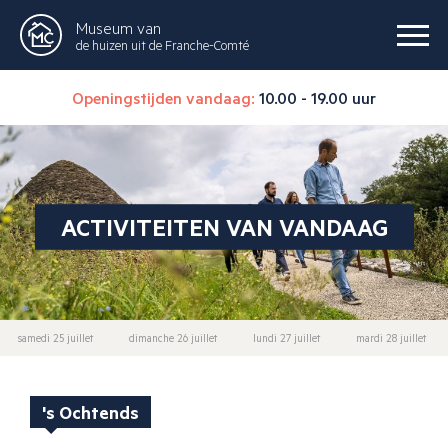
Museum van
de huizen uit de Franche-Comté
Openingstijden vandaag:
10.00 - 19.00 uur
ACTIVITEITEN VAN VANDAAG
samedi 25 juillet
dimanche 26 juillet
lundi 27 juillet
mardi 28 juillet
's Ochtends