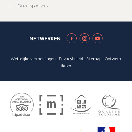
Onze sponsors
NETWERKEN
Wettelijke vermeldingen
-
Privacybeleid
-
Sitemap
- Ontwerp:
ikuzo