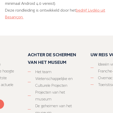
minimaal Android 4.0 vereist).
Deze rondleiding is ontwikkeld door het
bedrijf Livdéo uit
Besançon.
ACHTER DE SCHERMEN
UW REIS 
VAN HET MUSEUM
e
Ideeën vo
e hoogte
Franche
Het team
atste
Overnac
Wetenschappelijke en
 actuele
Toeristi
Culturele Projecten
Projecten van het
museum
De geheimen van het
museum