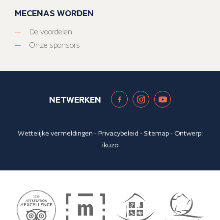
MECENAS WORDEN
De voordelen
Onze sponsors
NETWERKEN
Wettelijke vermeldingen
-
Privacybeleid
-
Sitemap
- Ontwerp:
ikuzo