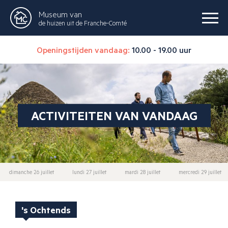
Museum van
de huizen uit de Franche-Comté
Openingstijden vandaag:
10.00 - 19.00 uur
ACTIVITEITEN VAN VANDAAG
dimanche 26 juillet
lundi 27 juillet
mardi 28 juillet
mercredi 29 juillet
's Ochtends