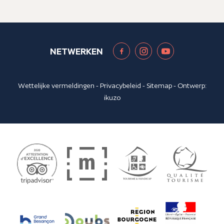
NETWERKEN
Wettelijke vermeldingen
-
Privacybeleid
-
Sitemap
- Ontwerp:
ikuzo